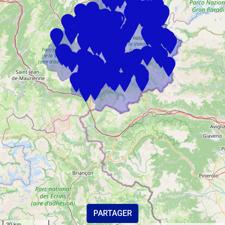
null
null
PARTAGER
20 km